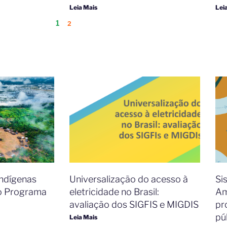
Leia Mais
Lei
1
2
Indígenas
Universalização do acesso à
Si
o Programa
eletricidade no Brasil:
Am
avaliação dos SIGFIS e MIGDIS​
pr
pú
Leia Mais