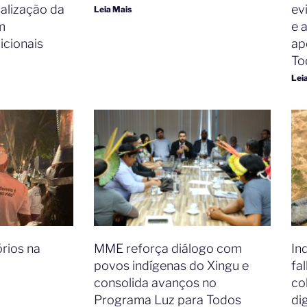
salização da
ev
Leia Mais
m
e 
cionais​
ap
To
Lei
órios na
MME reforça diálogo com
In
povos indígenas do Xingu e
fa
consolida avanços no
co
Programa Luz para Todos​
di