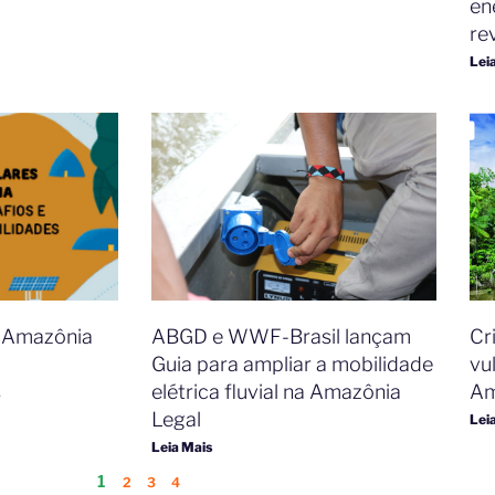
ene
re
Lei
a Amazônia
ABGD e WWF-Brasil lançam
Cr
Guia para ampliar a mobilidade
vu
s
elétrica fluvial na Amazônia
Am
Legal
Lei
Leia Mais
1
2
3
4