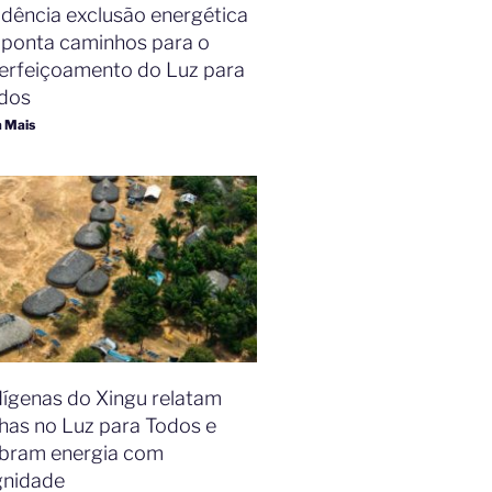
idência exclusão energética
aponta caminhos para o
erfeiçoamento do Luz para
dos
a Mais
dígenas do Xingu relatam
lhas no Luz para Todos e
bram energia com
gnidade