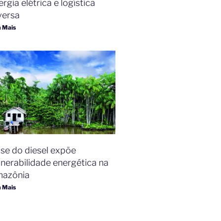
rgia elétrica e logística
versa
a Mais
ise do diesel expõe
lnerabilidade energética na
azônia
a Mais