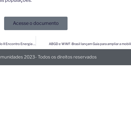
das populações:
Acesse o documento
Conheça o documento com as reivindicações das comunidades que resultou do II Encontro Energia & Comunidades​
ABGD e WWF-Brasil lançam Guia para ampliar a mobilid
omunidades 2023- Todos os direitos reservados