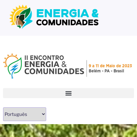
ENERGIA E COMUNIDADES –
Energia e Comunidades – Discussões e Informações
DISCUSSÕES E
INFORMAÇÕES