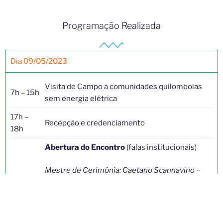
Programação Realizada
Dia 09/05/2023
Visita de Campo a comunidades quilombolas
7h – 15h
sem energia elétrica
17h –
Recepção e credenciamento
18h
Abertura do Encontro
(falas institucionais)
Mestre de Cerimônia: Caetano Scannavino –
Rede Energia e Comunidades
Atanagildo Matos, coordenador do Conselho
Nacional das Populações Extrativistas – CNS/PA