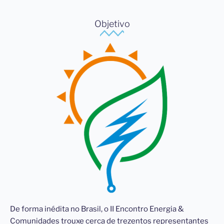
Você sabia que mais de
um milhão de pessoas na
Objetivo
Amazônia Legal não têm
energia de qualidade 24
horas por dia?
Ouça mais sobre esta realidade e acompanhe o
nosso evento.
Acesse aqui
De forma inédita no Brasil, o II Encontro Energia &
Comunidades trouxe cerca de trezentos representantes