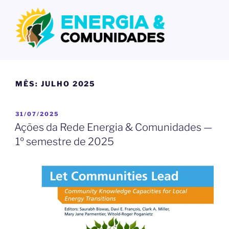
ENERGIA E COMUNIDADES –
Energia e Comunidades – Discussões e Informações
DISCUSSÕES E
MÊS:
JULHO 2025
INFORMAÇÕES
31/07/2025
Ações da Rede Energia & Comunidades —
1º semestre de 2025